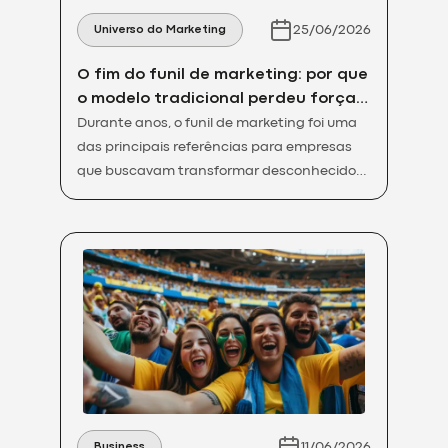
25/06/2026
Universo do Marketing
O fim do funil de marketing: por que
o modelo tradicional perdeu força e
o que funciona agora
Durante anos, o funil de marketing foi uma
das principais referências para empresas
que buscavam transformar desconhecidos
em clientes. Dividido em topo, meio e fundo
de funil, o modelo ajudou marcas a
organizar conteúdos, campanhas e
estratégias de geração de leads, mas o
comportamento do consumidor mudou.
Hoje, as jornadas são menos previsíveis,
mais rápidas […]
11/06/2026
Business