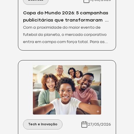
Copa do Mundo 2026: 5 campanhas
publicitárias que transformaram o
conceito de marketing de
Com a proximidade do maior evento de
oportunidade
futebol do planeta, o mercado corporativo
entra em campo com força total. Para as
marcas, este período não representa
apenas uma celebração esportiva, mas sim
uma janela estratégica única para
engajamento em massa. O chamado
marketing de oportunidade é o principal
motor dessa movimentação, transformando
eventos sazonais em […]
27/05/2026
Tech e Inovação