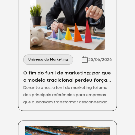
25/06/2026
Universo do Marketing
O fim do funil de marketing: por que
o modelo tradicional perdeu força e
o que funciona agora
Durante anos, o funil de marketing foi uma
das principais referências para empresas
que buscavam transformar desconhecidos
em clientes. Dividido em topo, meio e fundo
de funil, o modelo ajudou marcas a
organizar conteúdos, campanhas e
estratégias de geração de leads, mas o