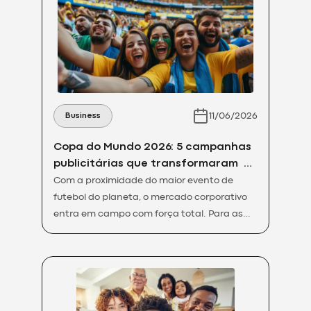
comportamento do consumidor mudou.
Hoje, as jornadas são menos previsíveis,
mais rápidas […]
11/06/2026
Business
Copa do Mundo 2026: 5 campanhas
publicitárias que transformaram o
conceito de marketing de
Com a proximidade do maior evento de
oportunidade
futebol do planeta, o mercado corporativo
entra em campo com força total. Para as
marcas, este período não representa
apenas uma celebração esportiva, mas sim
uma janela estratégica única para
engajamento em massa. O chamado
marketing de oportunidade é o principal