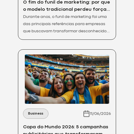
O fim do funil de marketing: por que
o modelo tradicional perdeu força e
o que funciona agora
Durante anos, o funil de marketing foi uma
das principais referências para empresas
que buscavam transformar desconhecidos
em clientes. Dividido em topo, meio e fundo
de funil, o modelo ajudou marcas a
organizar conteúdos, campanhas e
estratégias de geração de leads, mas o
comportamento do consumidor mudou.
Hoje, as jornadas são menos previsíveis,
mais rápidas […]
11/06/2026
Business
Copa do Mundo 2026: 5 campanhas