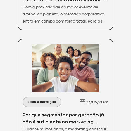
publicitárias que transformaram o
conceito de marketing de
Com a proximidade do maior evento de
oportunidade
futebol do planeta, o mercado corporativo
entra em campo com força total. Para as
marcas, este período não representa
apenas uma celebração esportiva, mas sim
uma janela estratégica única para
engajamento em massa. O chamado
marketing de oportunidade é o principal
motor dessa movimentação, transformando
eventos sazonais em […]
27/05/2026
Tech e Inovação
Por que segmentar por geração já
não é suficiente no marketing
digital?
Durante muitos anos, o marketing construiu